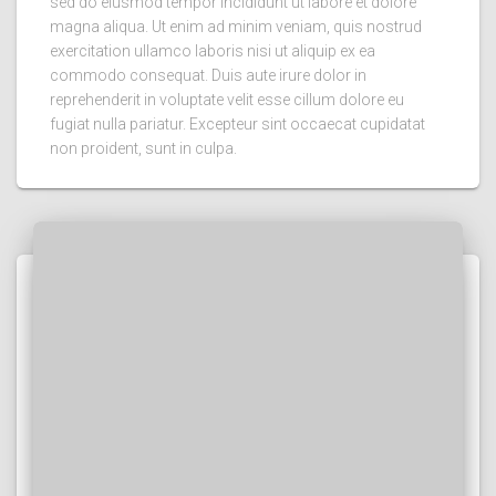
sed do eiusmod tempor incididunt ut labore et dolore
magna aliqua. Ut enim ad minim veniam, quis nostrud
exercitation ullamco laboris nisi ut aliquip ex ea
commodo consequat. Duis aute irure dolor in
reprehenderit in voluptate velit esse cillum dolore eu
fugiat nulla pariatur. Excepteur sint occaecat cupidatat
non proident, sunt in culpa.