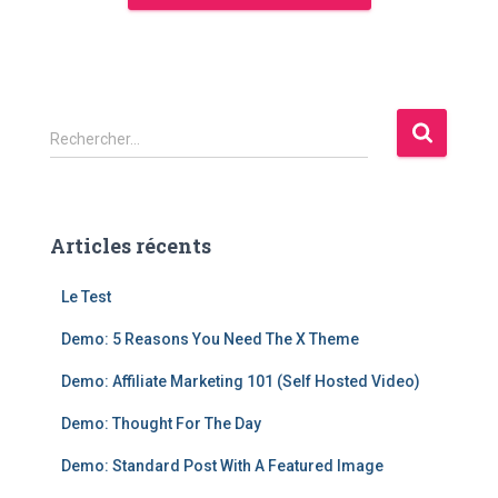
R
Rechercher…
e
c
h
e
Articles récents
r
c
Le Test
h
e
Demo: 5 Reasons You Need The X Theme
r
Demo: Affiliate Marketing 101 (Self Hosted Video)
:
Demo: Thought For The Day
Demo: Standard Post With A Featured Image