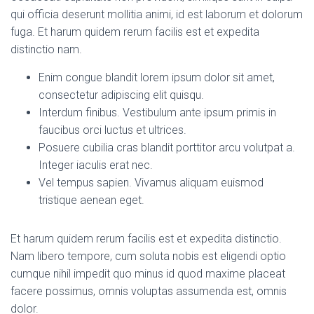
qui officia deserunt mollitia animi, id est laborum et dolorum
fuga. Et harum quidem rerum facilis est et expedita
distinctio nam.
Enim congue blandit lorem ipsum dolor sit amet,
consectetur adipiscing elit quisqu.
Interdum finibus. Vestibulum ante ipsum primis in
faucibus orci luctus et ultrices.
Posuere cubilia cras blandit porttitor arcu volutpat a.
Integer iaculis erat nec.
Vel tempus sapien. Vivamus aliquam euismod
tristique aenean eget.
Et harum quidem rerum facilis est et expedita distinctio.
Nam libero tempore, cum soluta nobis est eligendi optio
cumque nihil impedit quo minus id quod maxime placeat
facere possimus, omnis voluptas assumenda est, omnis
dolor.