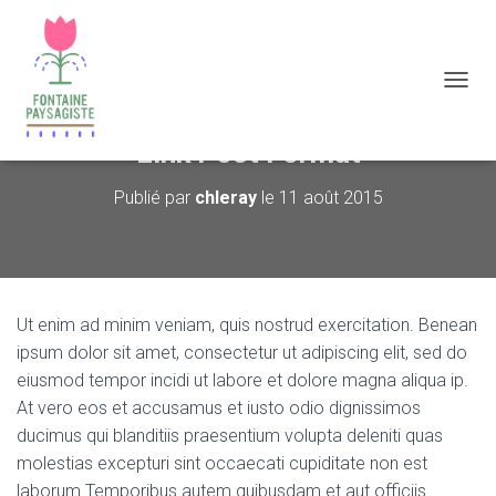
D
É
P
Link Post Format
L
I
Publié par
chleray
le
11 août 2015
E
R
L
A
N
A
Ut enim ad minim veniam, quis nostrud exercitation. Benean
V
I
ipsum dolor sit amet, consectetur ut adipiscing elit, sed do
G
eiusmod tempor incidi ut labore et dolore magna aliqua ip.
A
At vero eos et accusamus et iusto odio dignissimos
T
ducimus qui blanditiis praesentium volupta deleniti quas
I
O
molestias excepturi sint occaecati cupiditate non est
N
laborum.Temporibus autem quibusdam et aut officiis