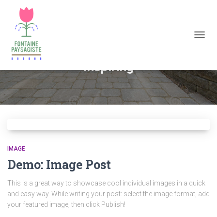
DÉPLI
LA
NAVIG
Inspiring
IMAGE
Demo: Image Post
This is a great way to showcase cool individual images in a quick
and easy way. While writing your post: select the image format, add
your featured image, then click Publish!