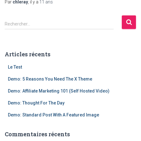
Par
chleray
, il y a
11 ans
R
Rechercher…
e
c
h
e
Articles récents
r
c
Le Test
h
e
Demo: 5 Reasons You Need The X Theme
r
Demo: Affiliate Marketing 101 (Self Hosted Video)
:
Demo: Thought For The Day
Demo: Standard Post With A Featured Image
Commentaires récents