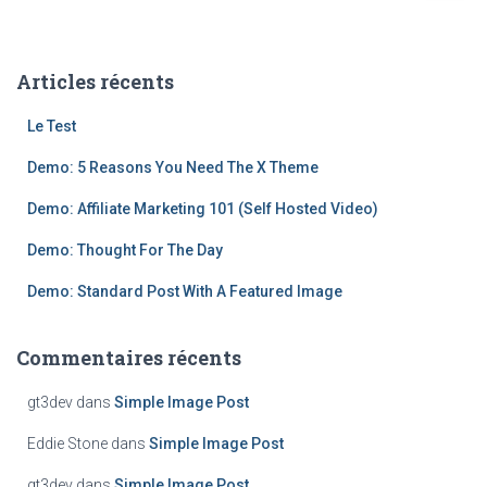
c
h
e
Articles récents
r
c
Le Test
h
e
Demo: 5 Reasons You Need The X Theme
r
Demo: Affiliate Marketing 101 (Self Hosted Video)
:
Demo: Thought For The Day
Demo: Standard Post With A Featured Image
Commentaires récents
gt3dev
dans
Simple Image Post
Eddie Stone
dans
Simple Image Post
gt3dev
dans
Simple Image Post