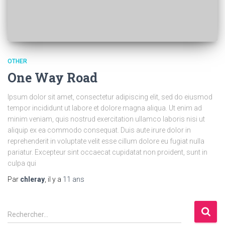
OTHER
One Way Road
Ipsum dolor sit amet, consectetur adipiscing elit, sed do eiusmod
tempor incididunt ut labore et dolore magna aliqua. Ut enim ad
minim veniam, quis nostrud exercitation ullamco laboris nisi ut
aliquip ex ea commodo consequat. Duis aute irure dolor in
reprehenderit in voluptate velit esse cillum dolore eu fugiat nulla
pariatur. Excepteur sint occaecat cupidatat non proident, sunt in
culpa qui
Par
chleray
, il y a
11 ans
R
Rechercher…
e