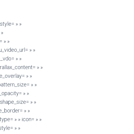
 »#333333″ icon_border_size= »1″ icon_border_radius= »500″ icon_border_spacing= »50″ img_width= »48″ line_icon_fixer= »10″ main_heading_margin= »margin-bottom:10px; » sub_heading_font_family= »font_family:Roboto|font_call:Roboto|variant:300″ sub_heading_style= »font-weight:300; »]Few Random Possibilities Below.[/ultimate_heading][/vc_column][/vc_row][vc_row video_opts= » » multi_color_overlay= » » css= ».vc_custom_1434455045310{margin-bottom: 0px !important;} »][vc_column width= »1/1″][ultimate_heading main_heading= »Change All the Colors » heading_tag= »h4″ alignment= »center » spacer= »no_spacer » spacer_position= »top » spacer_img_width= »48″ line_style= »solid » line_height= »1″ line_color= »#333333″ icon_type= »selector » icon_size= »32″ icon_style= »none » icon_color_border= »#333333″ icon_border_size= »1″ icon_border_radius= »500″ icon_border_spacing= »50″ img_width= »48″ line_icon_fixer= »10″ sub_heading_font_family= »font_family:Roboto|font_call:Roboto|variant:300″ sub_heading_style= »font-weight:300; » main_heading_margin= »margin-bottom:15px; »][