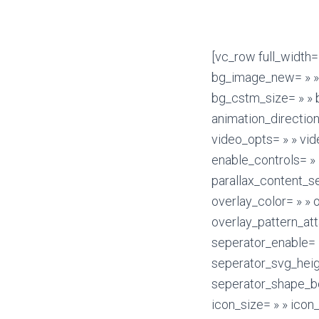
[vc_row full_width= » » parallax= » » parallax_image= » » bg_type= » » parallax_style= » » bg_image_new= » » layer_image= » » bg_image_repeat= » » bg_image_size= » » bg_cstm_size= » » bg_img_attach= » » parallax_sense= » » bg_image_posiiton= » » animation_direction= » » animation_repeat= » » video_url= » » video_url_2= » » u_video_url= » » video_opts= » » video_poster= » » u_start_time= » » u_stop_time= » » viewport_vdo= » » enable_controls= » » bg_override= » » disable_on_mobile_img_parallax= » » parallax_content= » » parallax_content_sense= » » fadeout_row= » » fadeout_start_effect= » » enable_overlay= » » overlay_color= » » overlay_pattern= » » overlay_pattern_opacity= » » overlay_pattern_size= » » overlay_pattern_attachment= » » multi_color_overlay= » » multi_color_overlay_opacity= » » seperator_enable= » » seperator_type= » » seperator_position= » » seperator_shape_size= » » seperator_svg_height= » » seperator_shape_background= » » seperator_shape_border= » » seperator_shape_border_color= » » seperator_shape_border_width= » » icon_type= » » icon= » » icon_size= » » icon_color= » » icon_style= » » icon_color_bg= » » icon_border_style= » » icon_color_border= » » icon_border_size= » » icon_border_radius= » » icon_border_spacing= » » icon_img= » » img_width= » » ult_hide_row= » » ult_hide_row_large_screen= » » ult_hide_row_desktop= » » ult_hide_row_tablet= » » ult_hide_row_tablet_small= » » ult_hide_row_mobile= » » ult_hide_row_mobile_large= » »][vc_column width= »1/6″][bsf-info-box icon_type= »custom » icon_img= »3345|http://www.frisbee.soccermontreal.org/wp-content/uploads/2015/10/null-41.jpg » img_width= »100″ icon_size= »32″ icon_color= »#333333″ icon_style= »none » icon_color_bg= »#ffffff » icon_color_border= »#333333″ icon_border_size= »1″ icon_border_radius= »500″ icon_border_spacing= »50″ title= »Product Launch ETA » read_more= »none » read_text= »Read More » hover_effect= »style_1″ pos= »top » title_font_size= »18″ title_font_line_height= »26″][/bsf-info-box][/vc_column][vc_column width= »1/6″][bsf-info-box icon_type= »custom » icon_img= »3346|http://www.frisbee.soccermontreal.org/wp-content/uploads/2015/10/null-41.jpg » img_width= »100″ icon_size= »32″ icon_color= »#333333″ icon_style= »none » icon_c