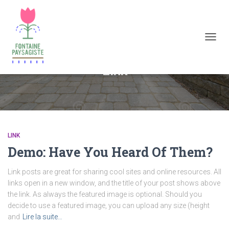
DÉPLI
LA
NAVIG
Link
LINK
Demo: Have You Heard Of Them?
Link posts are great for sharing cool sites and online resources. All
links open in a new window, and the title of your post shows above
the link. As always the featured image is optional. Should you
decide to use a featured image, you can upload any size (height
and
Lire la suite…