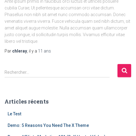
Ante ipsum primis in faucibus orci luctus et ultrices posuere
cubilia Curae; Ut pellentesque accumsan orci vitae dictum.
Phasellus non nibh sit amet nunc commodo accumsan. Donec
venenatis viverra viverra. Fusce vehicula quam sed nibh dictum, sit
amet aliquet augue molestie. Nulla accumsan quam ullamcorper
justo congue, id sollicitudin turpis mollis. Vivamus efficitur vitae
libero vel tristique.
Par
chleray
, il y a
11 ans
R
Rechercher…
e
c
h
e
Articles récents
r
c
Le Test
h
e
Demo: 5 Reasons You Need The X Theme
r