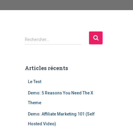
R
Rechercher…
e
c
h
e
Articles récents
r
c
Le Test
h
e
Demo: 5 Reasons You Need The X
r
Theme
:
Demo: Affiliate Marketing 101 (Self
Hosted Video)